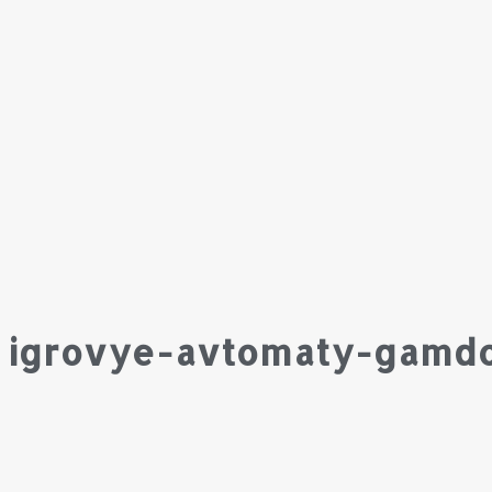
igrovye-avtomaty-gamdom